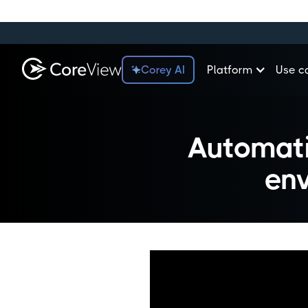
Corey AI
Platform
Use c
Automati
en