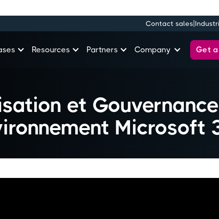
|
Contact sales
Industr
Get 
ases
Resources
Partners
Company
sation et Gouvernance
vironnement Microsoft 