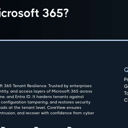
crosoft 365?
Q
P
t 365 Tenant Resilience. Trusted by enterprises
G
ntity, and access layers of Microsoft 365 across
T
ne, and Entra ID. It hardens tenants against
C
 configuration tampering, and restores security
oads at the tenant level, CoreView ensures
ntrusion, and recover with confidence from cyber