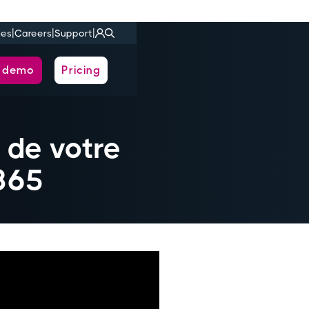
|
|
|
ies
Careers
Support
a demo
Pricing
 de votre
365